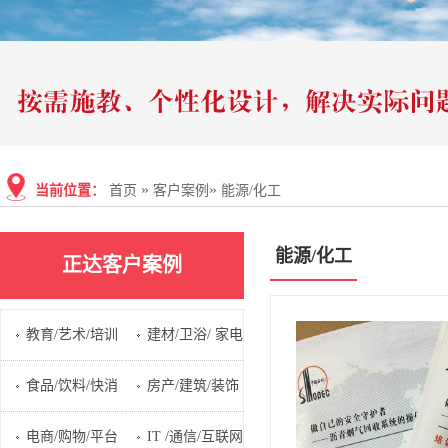
»
»
当前位置：
首页
客户案例
能源/化工
能源/化工
正达客户案例
教育/艺术/培训
建材/卫浴/ 家电
食品/饮料/快消
房产/建筑/装饰
电商/购物/平台
IT /通信/互联网