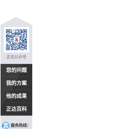
正达公众号
您的问题
我的方案
他的成果
正达百科
服务热线：