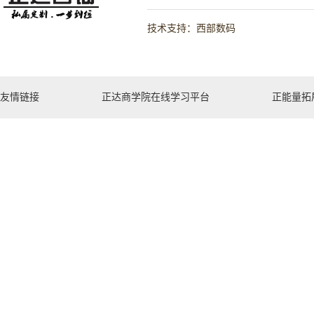
技术支持：西部数码
友情链接
正达商学院在线学习平台
正能量拓