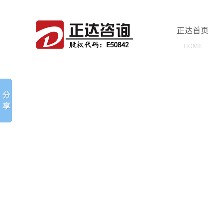
正达首页
HOME