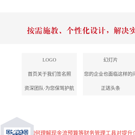
LOGO
幻灯片
首页关于我们签名照
您的企业也面临这样的
题？
资深团队·为您保驾护航
正达头条
：如何理解现金流预算等财务管理工具对提升